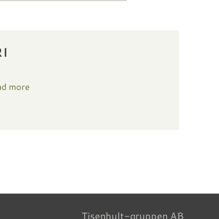
I
ad more
Tisenhult-gruppen AB